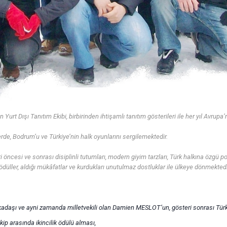
 Dışı Tanıtım Ekibi, birbirinden ihtişamlı tanıtım gösterileri ile her yıl Avrupa’
lerde, Bodrum’u ve Türkiye’nin halk oyunlarını sergilemektedir.
ri öncesi ve sonrası disiplinli tutumları, modern giyim tarzları, Türk halkına özgü p
düller, aldığı mükâfatlar ve kurdukları unutulmaz dostluklar ile ülkeye dönmektedi
kadaşı ve ayni zamanda milletvekili olan Damien MESLOT’un, gösteri sonrası Türk
kip arasında ikincilik ödülü alması,