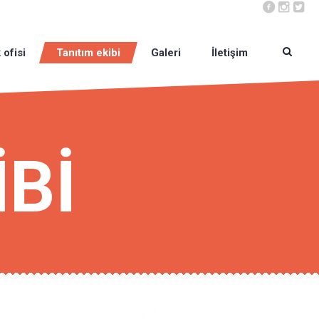
 ofisi
Tanıtım ekibi
Galeri
İletişim
İBİ