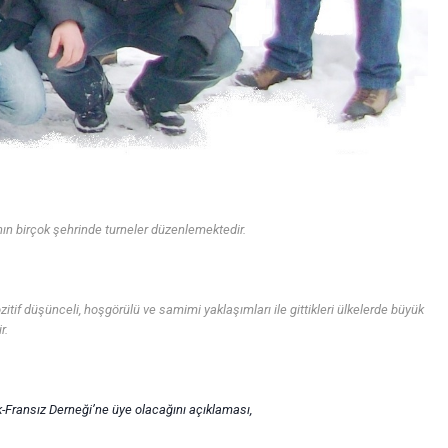
nın birçok şehrinde turneler düzenlemektedir.
ozitif düşünceli, hoşgörülü ve samimi yaklaşımları ile gittikleri ülkelerde büyük
r.
-Fransız Derneği’ne üye olacağını açıklaması,