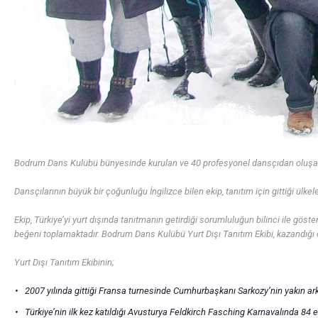
Bodrum Dans Kulübü bünyesinde kurulan ve 40 profesyonel dansçıdan oluşan Yurt
Dansçılarının büyük bir çoğunluğu İngilizce bilen ekip, tanıtım için gittiği ülke
Ekip, Türkiye’yi yurt dışında tanıtmanın getirdiği sorumluluğun bilinci ile göste
beğeni toplamaktadır. Bodrum Dans Kulübü Yurt Dışı Tanıtım Ekibi, kazandığı ö
Yurt Dışı Tanıtım Ekibinin;
2007 yılında gittiği Fransa turnesinde Cumhurbaşkanı Sarkozy’nin yakın ar
Türkiye’nin ilk kez katıldığı Avusturya Feldkirch Fasching Karnavalında 84 e